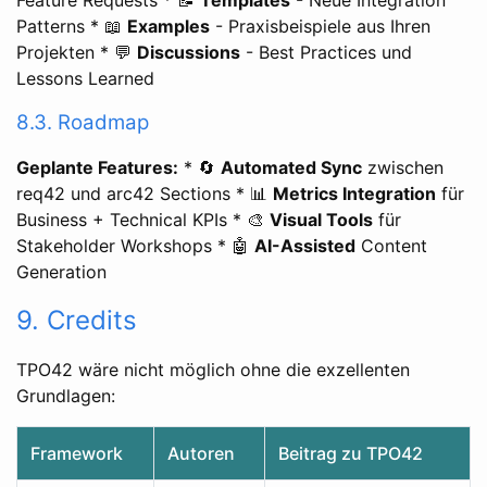
Feature Requests * 📝
Templates
- Neue Integration
Patterns * 📖
Examples
- Praxisbeispiele aus Ihren
Projekten * 💬
Discussions
- Best Practices und
Lessons Learned
8.3. Roadmap
Geplante Features:
* 🔄
Automated Sync
zwischen
req42 und arc42 Sections * 📊
Metrics Integration
für
Business + Technical KPIs * 🎨
Visual Tools
für
Stakeholder Workshops * 🤖
AI-Assisted
Content
Generation
9. Credits
TPO42 wäre nicht möglich ohne die exzellenten
Grundlagen:
Framework
Autoren
Beitrag zu TPO42