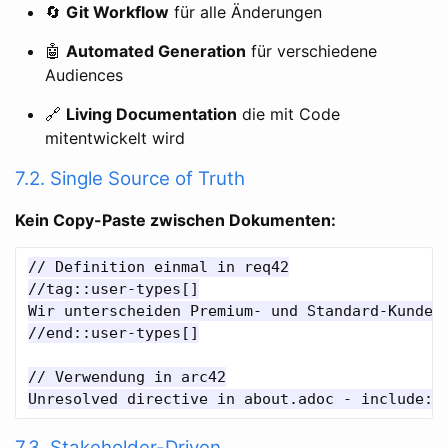
🔄
Git Workflow
für alle Änderungen
🤖
Automated Generation
für verschiedene
Audiences
🔗
Living Documentation
die mit Code
mitentwickelt wird
7.2. Single Source of Truth
Kein Copy-Paste zwischen Dokumenten:
// Definition einmal in req42

//tag::user-types[]

Wir unterscheiden Premium- und Standard-Kunden.
//end::user-types[]

// Verwendung in arc42

Unresolved directive in about.adoc - include::
7.3. Stakeholder-Driven