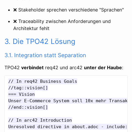
❌ Stakeholder sprechen verschiedene "Sprachen"
❌ Traceability zwischen Anforderungen und
Architektur fehlt
3. Die TPO42 Lösung
3.1. Integration statt Separation
TPO42
verbindet
req42 und arc42
unter der Haube
:
// In req42 Business Goals

//tag::vision[]

=== Vision

Unser E-Commerce System soll 10x mehr Transakti
//end::vision[]

// In arc42 Introduction

Unresolved directive in about.adoc - include::